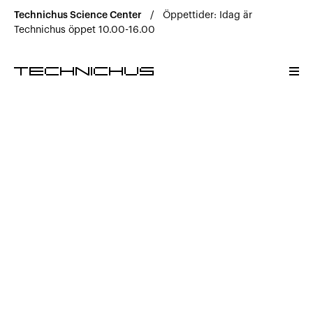
Science Center
Technichus Science Center
/
Öppettider: Idag är
Roliga vetenskapliga äventyr för hela familjen. Välkomm
Technichus öppet 10.00-16.00
Science Center
Upplev hos oss
Öppettider & Priser
Helg- och lovaktiviteter
Café & butik
Barnkalas
Hitta hit
Bra att veta
Kontakta oss
FAQ
Utbildning & Kunskap
Forskning och utveckling inom kunskap och lärande.
Utbildning & Kunskap
Skolprogram
TechClub
Fortbildning
Kontakta oss