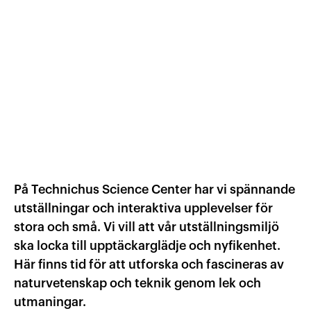
Våra tjänster
Effektivisera utveckling av lärande med vår tjänster ino
Vad vi gör & hur vi jobbar
Kontakta oss
Välkommen
Nyheter
Kontakta oss
Öppettider & Priser
Hitta hit!
På Technichus Science Center har vi spännande
utställningar och interaktiva upplevelser för
stora och små. Vi vill att vår utställningsmiljö
ska locka till upptäckarglädje och nyfikenhet.
Här finns tid för att utforska och fascineras av
naturvetenskap och teknik genom lek och
utmaningar.