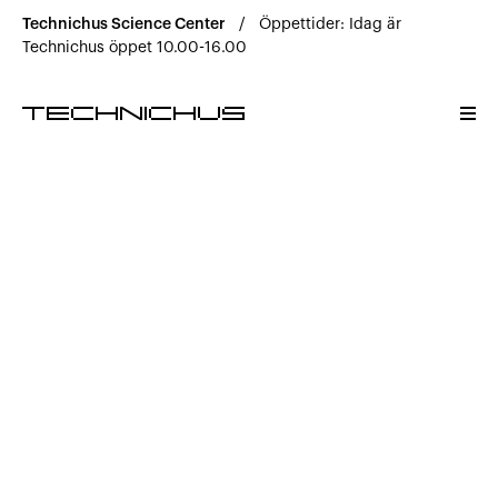
Science Center
Technichus Science Center
/
Öppettider: Idag är
Roliga vetenskapliga äventyr för hela familjen. Välkomm
Technichus öppet 10.00-16.00
Science Center
Upplev hos oss
Öppettider & Priser
Helg- och lovaktiviteter
Café & butik
Barnkalas
Hitta hit
Bra att veta
Kontakta oss
FAQ
Utbildning & Kunskap
Forskning och utveckling inom kunskap och lärande.
Utbildning & Kunskap
Skolprogram
TechClub
Fortbildning
Kontakta oss