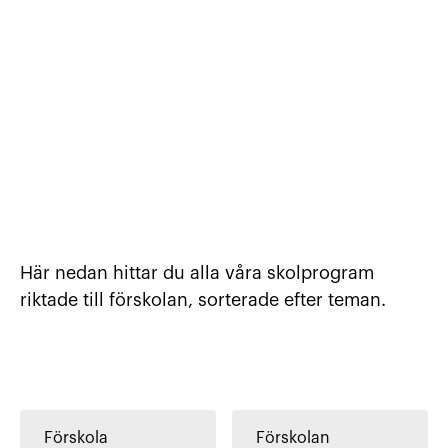
Våra tjänster
Effektivisera utveckling av lärande med vår tjänster ino
Vad vi gör & hur vi jobbar
Skolprogram
Kontakta oss
Förskolan
Nyheter
Kontakta oss
Tillbaka till alla skolprogram
Här nedan hittar du alla våra skolprogram
riktade till förskolan, sorterade efter teman.
Förskola
Förskolan