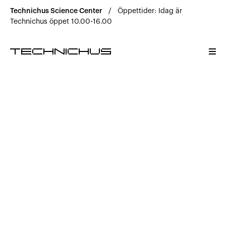
Science Center
Technichus Science Center
/
Öppettider: Idag är
Roliga vetenskapliga äventyr för hela familjen. Välkomm
Technichus öppet 10.00-16.00
Science Center
Upplev hos oss
Öppettider & Priser
Helg- och lovaktiviteter
Café & butik
Barnkalas
Hitta hit
Bra att veta
Kontakta oss
FAQ
Utbildning & Kunskap
Forskning och utveckling inom kunskap och lärande.
Utbildning & Kunskap
Skolprogram
TechClub
Fortbildning
Kontakta oss