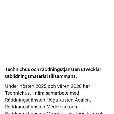
Våra tjänster
Effektivisera utveckling av lärande med vår tjänster ino
Vad vi gör & hur vi jobbar
Kontakta oss
Nyheter
Additiv
Kontakta oss
tillverkning
Technichus och räddningstjänsten utvecklar
utbildningsmaterial tillsammans.
Under hösten 2025 och våren 2026 har
Technichus, i nära samarbete med
Räddningstjänsten Höga kusten Ådalen,
Räddningstjänsten Medelpad och
Räddningstjänsten Örnsköldsvik tagit fram ett